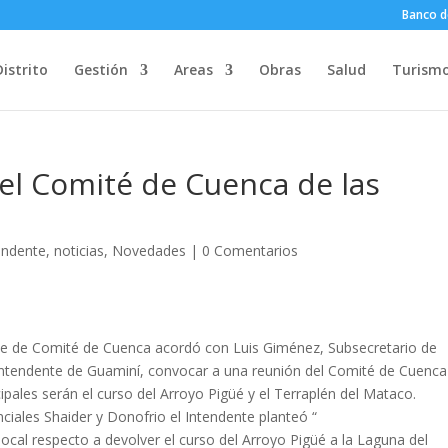
Banco d
Distrito
Gestión
Areas
Obras
Salud
Turism
 el Comité de Cuenca de las
endente
,
noticias
,
Novedades
|
0 Comentarios
ente de Comité de Cuenca acordó con Luis Giménez, Subsecretario de
, Intendente de Guaminí, convocar a una reunión del Comité de Cuenca
ales serán el curso del Arroyo Pigüé y el Terraplén del Mataco.
ciales Shaider y Donofrio el Intendente planteó “
ocal respecto a devolver el curso del Arroyo Pigüé a la Laguna del