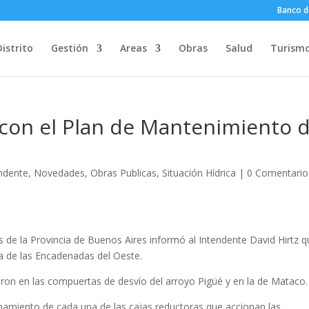
Banco d
Distrito
Gestión
Areas
Obras
Salud
Turism
 con el Plan de Mantenimiento 
ndente
,
Novedades
,
Obras Publicas
,
Situación Hídrica
|
0 Comentario
 de la Provincia de Buenos Aires informó al Intendente David Hirtz 
a de las Encadenadas del Oeste.
jaron en las compuertas de desvío del arroyo Pigüé y en la de Mataco.
ionamiento de cada una de las cajas reductoras que accionan las