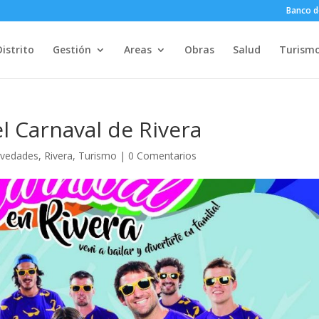
Banco d
Distrito
Gestión
Areas
Obras
Salud
Turism
el Carnaval de Rivera
vedades
,
Rivera
,
Turismo
|
0 Comentarios