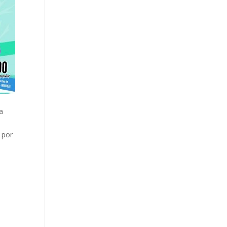
a
 por