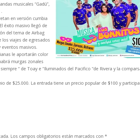
 bandas musicales “Gadú”,
 .
retan en versión cumbia
El éxito masivo llegó de
sión del tema de Airbag
 los viajes de egresados
 y eventos masivos.
anas le aportarán color
 habrá murgas zonales
siempre “ de Toay e “Iluminados del Pacifico “de Rivera y la compars
io de $25.000. La entrada tiene un precio popular de $100 y participa
cada.
Los campos obligatorios están marcados con
*