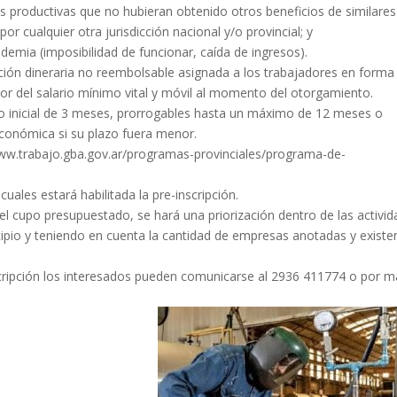
s productivas que no hubieran obtenido otros beneficios de similares
or cualquier otra jurisdicción nacional y/o provincial; y
demia (imposibilidad de funcionar, caída de ingresos).
ción dineraria no reembolsable asignada a los trabajadores en forma
alor del salario mínimo vital y móvil al momento del otorgamiento.
o inicial de 3 meses, prorrogables hasta un máximo de 12 meses o
 económica si su plazo fuera menor.
/www.trabajo.gba.gov.ar/programas-provinciales/programa-de-
cuales estará habilitada la pre-inscripción.
el cupo presupuestado, se hará una priorización dentro de las activi
pio y teniendo en cuenta la cantidad de empresas anotadas y existe
scripción los interesados pueden comunicarse al 2936 411774 o por ma