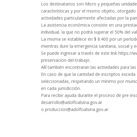
Los destinatarios son Micro y pequeñas unidade
características y por el mismo objeto, otorgado p
actividades particularmente afectadas por la pan
La asistencia económica consiste en una presta
individual, la que no podrá superar el 50% del v
La misma se establece en $ 8.400 por un períod
mientras dure la emergencia sanitaria, social y
Se puede ingresar a través de este link https:/
preservacion-del-trabajo .
Allí también encontraran las actividades para las 
En caso de que la cantidad de inscriptos exceda 
seleccionadas, respetando un mínimo por munici
en cada jurisdicción.
Para recibir ayuda durante el proceso de pre in
desarrollo@adolfoalsina.gov.ar
o produccion@adolfoalsina.gov.ar.