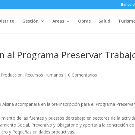
Banco d
Distrito
Gestión
Areas
Obras
Salud
Turism
ón al Programa Preservar Trabaj
,
Produccion
,
Recursos Humanos
|
0 Comentarios
o Alsina acompañará en la pre-inscripción para el Programa Preserva
nimiento de las fuentes y puestos de trabajo en sectores de la activid
amiento Social, Preventivo y Obligatorio y aportar a la concreción de
Micro y Pequeñas unidades productivas.