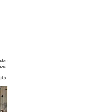
dades
ntes
il a