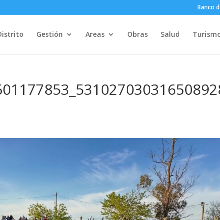
Banco d
Distrito
Gestión
Areas
Obras
Salud
Turism
601177853_53102703031650892