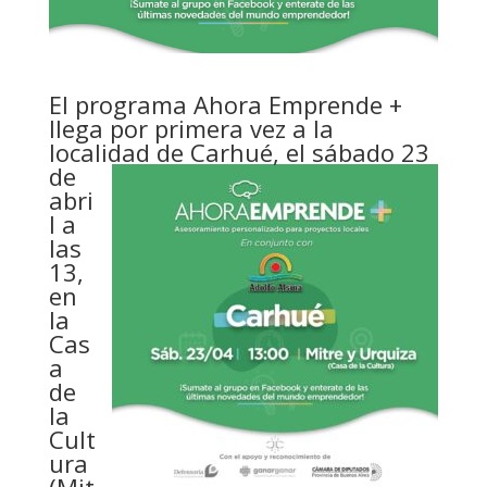
El programa Ahora Emprende +
llega por primera vez a la
localidad de Carhué,
el sábado 23
de
abri
l a
las
13,
en
la
Cas
a
de
la
Cult
ura