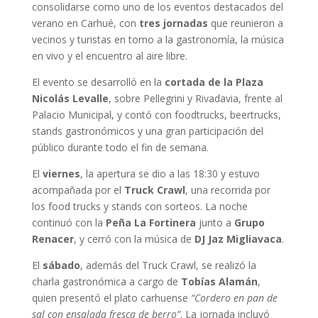
consolidarse como uno de los eventos destacados del
verano en Carhué, con
tres jornadas
que reunieron a
vecinos y turistas en torno a la gastronomía, la música
en vivo y el encuentro al aire libre.
El evento se desarrolló en la
cortada de la Plaza
Nicolás Levalle
, sobre Pellegrini y Rivadavia, frente al
Palacio Municipal, y contó con foodtrucks, beertrucks,
stands gastronómicos y una gran participación del
público durante todo el fin de semana.
El
viernes
, la apertura se dio a las 18:30 y estuvo
acompañada por el
Truck Crawl
, una recorrida por
los food trucks y stands con sorteos. La noche
continuó con la
Peña La Fortinera
junto a
Grupo
Renacer
, y cerró con la música de
DJ Jaz Migliavaca
.
El
sábado
, además del Truck Crawl, se realizó la
charla gastronómica a cargo de
Tobías Alamán
,
quien presentó el plato carhuense
“Cordero en pan de
sal con ensalada fresca de berro”
. La jornada incluyó