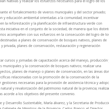
plan Nativas y realizar los esfuerzos necesarios para el logro de los
nte el fortalecimiento de viveros municipales y del sector privado;
n y educación ambiental orientadas a la comunidad; incentivar
n la reforestación y la planificación de infraestructura verde con
esta iniciativa en el conjunto de la sociedad, de manera que los distin
rios acompañen con sus esfuerzos en la consecución del logro de lo
n destinadas a planes de conservación de bosques nativos, planes de
a y privada, planes de conservación, restauración y regeneración
r cursos y jornadas de capacitación acerca del manejo, producción 
s municipales y la conservación de bosques nativos; realizar una
yectos, planes de manejo o planes de conservación, en las áreas do
ecíficas relacionadas con la promoción de la conservación de la
r gestiones necesarias para la provisión de asistencia técnica y adop
natural y revalorización del patrimonio natural de la provincia; realiza
vas acorde a los objetivos del presente convenio.
y Desarrollo Sustentable, María älvarez, y la Secretaria de Producci
e Gabinete de Ministros de la Provincia, Carlos Bianco; el Director