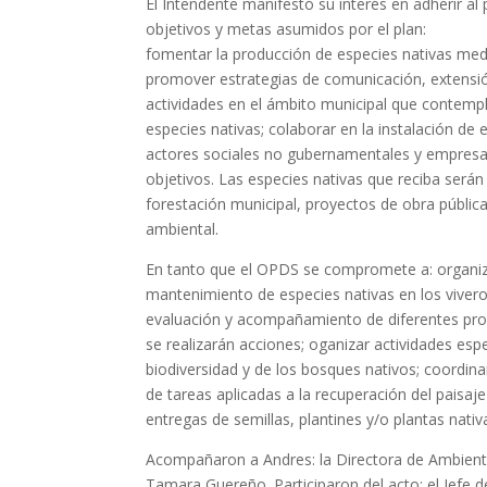
El Intendente manifestó su interés en adherir al 
objetivos y metas asumidos por el plan:
fomentar la producción de especies nativas media
promover estrategias de comunicación, extensió
actividades en el ámbito municipal que contemple
especies nativas; colaborar en la instalación de 
actores sociales no gubernamentales y empresa
objetivos. Las especies nativas que reciba será
forestación municipal, proyectos de obra públic
ambiental.
En tanto que el OPDS se compromete a: organiza
mantenimiento de especies nativas en los vivero
evaluación y acompañamiento de diferentes pro
se realizarán acciones; oganizar actividades esp
biodiversidad y de los bosques nativos; coordina
de tareas aplicadas a la recuperación del paisaje 
entregas de semillas, plantines y/o plantas nati
Acompañaron a Andres: la Directora de Ambiente 
Tamara Guereño. Participaron del acto: el Jefe d