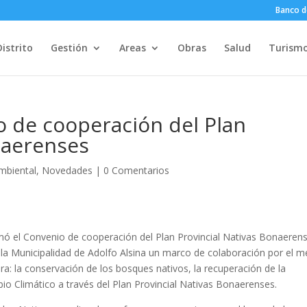
Banco d
Distrito
Gestión
Areas
Obras
Salud
Turism
o de cooperación del Plan
naerenses
mbiental
,
Novedades
|
0 Comentarios
firmó el Convenio de cooperación del Plan Provincial Nativas Bonaeren
la
Municipalidad de Adolfo Alsina un marco de colaboración por el m
a: la conservación de los bosques nativos, la recuperación de la
bio Climático a través del Plan Provincial Nativas Bonaerenses.