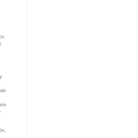
tos
s
y
nde
ción
r
ón,