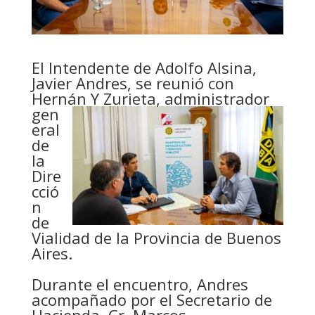
El Intendente de Adolfo Alsina,
Javier Andres, se reunió con
Hernán Y Zurieta,
administrador
gen
eral
de
la
Dire
cció
n
de
Vialidad de la Provincia de Buenos
Aires.
Durante el encuentro, Andres
acompañado por el Secretario de