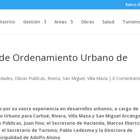
Banco d
Distrito
Gestión
Areas
Obras
Salud
Turism
o de Ordenamiento Urbano de
dades
,
Obras Publicas
,
Rivera
,
San Miguel
,
Villa Maza
|
0 Comentari
o por su vasta experiencia en desarrollos urbanos, a cargo de
o Urbano para Carhué, Rivera, Villa Maza y San Miguel Arcánge
 Públicas, Juan Fino; el Secretario de Hacienda, Marcos Ebertz;
el Secretario de Turismo, Pablo Ledesma y la Directora de
cipalidad de Adolfo Alsina.