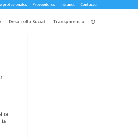
e profesionales
Proveedores
Intranet
Contacto
o
Desarrollo Social
Transparencia
os
l se
 la