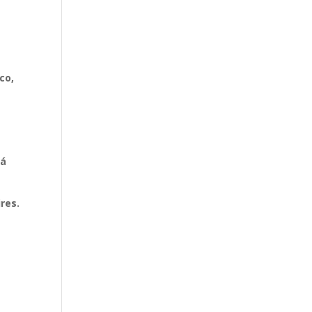
co,
rá
res.