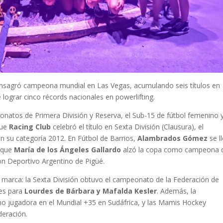
nsagró campeona mundial en Las Vegas, acumulando seis títulos en
 lograr cinco récords nacionales en powerlifting.
natos de Primera División y Reserva, el Sub-15 de fútbol femenino y
que
Racing Club
celebró el título en Sexta División (Clausura), el
on su categoría 2012. En Fútbol de Barrios,
Alambrados Gómez
se l
s que
María de los Ángeles Gallardo
alzó la copa como campeona 
con Deportivo Argentino de Pigüé.
 marca: la Sexta División obtuvo el campeonato de la Federación de
les para
Lourdes de Bárbara y Mafalda Kesler
. Además, la
 jugadora en el Mundial +35 en Sudáfrica, y las Mamis Hockey
deración.