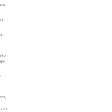
neo
ez
ez
anto
impo
n
des,
 con