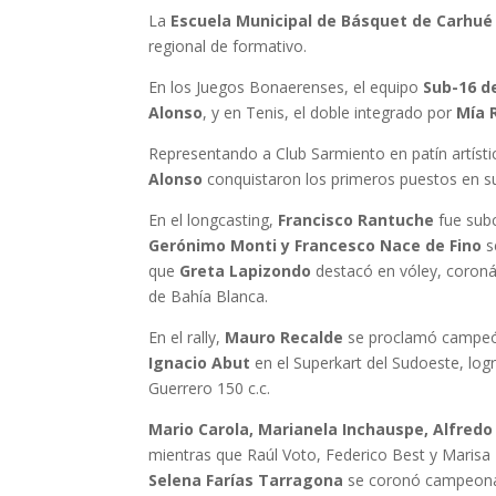
La
Escuela Municipal de Básquet de Carhué
regional de formativo.
En los Juegos Bonaerenses, el equipo
Sub-16 d
Alonso
, y en Tenis, el doble integrado por
Mía 
Representando a Club Sarmiento en patín artísti
Alonso
conquistaron los primeros puestos en su
En el longcasting,
Francisco Rantuche
fue subc
Gerónimo Monti y Francesco Nace de Fino
s
que
Greta Lapizondo
destacó en vóley, coroná
de Bahía Blanca.
En el rally,
Mauro Recalde
se proclamó campeón
Ignacio Abut
en el Superkart del Sudoeste, lo
Guerrero 150 c.c.
Mario Carola, Marianela Inchauspe, Alfredo
mientras que Raúl Voto, Federico Best y Marisa 
Selena Farías Tarragona
se coronó campeona 