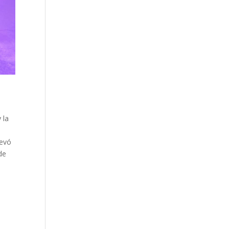
 la
levó
de