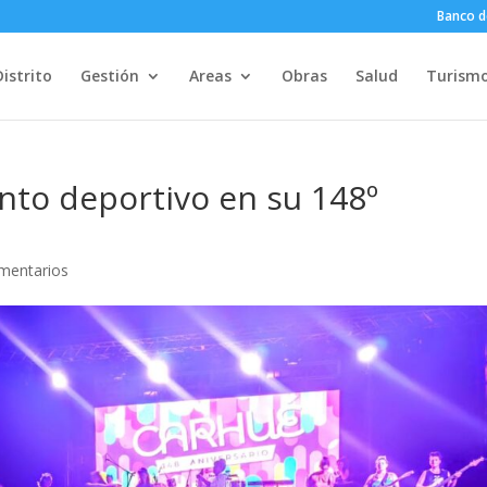
Banco d
Distrito
Gestión
Areas
Obras
Salud
Turism
ento deportivo en su 148º
mentarios