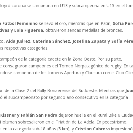
logró coronarse campeona en U13 y subcampeona en U15 en el tor
e Fútbol Femenino
se llevó el oro, mientras que en Patín,
Sofía Pér
Rivas y Lola Figueroa
, obtuvieron sendas medallas de bronces.
co
, Aida Juárez, Caterina Sánchez, Josefina Zapata y Sofía Pér
s respectivas categorías.
ampeón de la categoría cadete en la Zona Oeste. Por su parte,
e consagraron campeones del Torneo Norpatagónico de rugby. En t
ndose campeona de los torneos Apertura y Clausura con el Club Ol
 de la Clase 2 del Rally Bonaerense del Sudoeste. Mientras que
Jua
gró el subcampeonato por segundo año consecutivo en la categoría
 Kissner y Fabián San Pedro
dejaron huella en el Rural Bike 6 Ciuda
Holzman sobresalieron en el Triatlón de La Adela. En pedestrismo,
en la categoría sub-18 años (5 km), y
Cristian Cabrera
impresionó