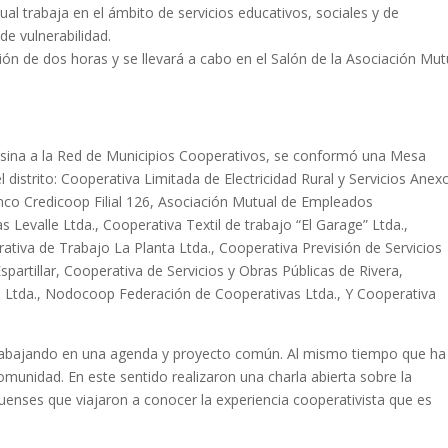
cual trabaja en el ámbito de servicios educativos, sociales y de
de vulnerabilidad.
ción de dos horas y se llevará a cabo en el Salón de la Asociación Mut
 Alsina a la Red de Municipios Cooperativos, se conformó una Mesa
 distrito: Cooperativa Limitada de Electricidad Rural y Servicios Anex
nco Credicoop Filial 126, Asociación Mutual de Empleados
 Levalle Ltda., Cooperativa Textil de trabajo “El Garage” Ltda.,
iva de Trabajo La Planta Ltda., Cooperativa Previsión de Servicios
Espartillar, Cooperativa de Servicios y Obras Públicas de Rivera,
l Ltda., Nodocoop Federación de Cooperativas Ltda., Y Cooperativa
trabajando en una agenda y proyecto común. Al mismo tiempo que ha
omunidad. En este sentido realizaron una charla abierta sobre la
enses que viajaron a conocer la experiencia cooperativista que es