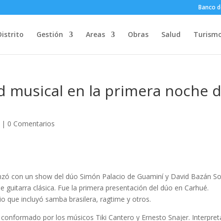
Banco d
Distrito
Gestión
Areas
Obras
Salud
Turism
ad musical en la primera noche d
|
0 Comentarios
enzó con un show del dúo Simón Palacio de Guaminí y David Bazán S
guitarra clásica. Fue la primera presentación del dúo en Carhué.
rio que incluyó samba brasilera, ragtime y otros.
 conformado por los músicos Tiki Cantero y Ernesto Snajer. Interpre