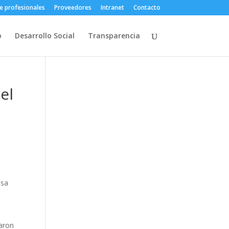
e profesionales
Proveedores
Intranet
Contacto
o
Desarrollo Social
Transparencia
el
osa
taron