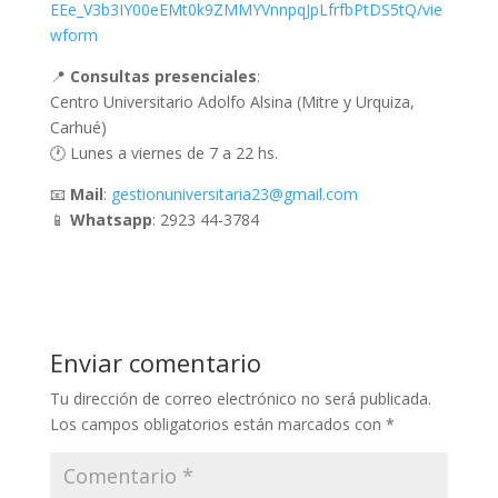
EEe_V3b3IY00eEMt0k9ZMMYVnnpqJpLfrfbPtDS5tQ/vie
wform
📍
Consultas presenciales
:
Centro Universitario Adolfo Alsina (Mitre y Urquiza,
Carhué)
🕐 Lunes a viernes de 7 a 22 hs.
📧
Mail
:
gestionuniversitaria23@gmail.com
📱
Whatsapp
: 2923 44-3784
Enviar comentario
Tu dirección de correo electrónico no será publicada.
Los campos obligatorios están marcados con
*