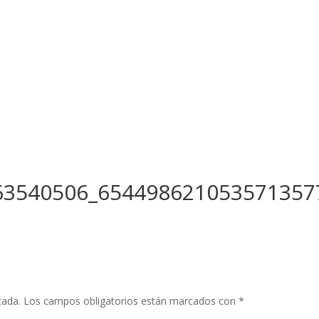
63540506_654498621053571357
cada.
Los campos obligatorios están marcados con
*