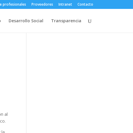
e profesionales
Proveedores
Intranet
Contacto
o
Desarrollo Social
Transparencia
ón al
ico.
 la