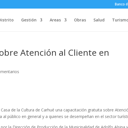
Banco d
Distrito
Gestión
Areas
Obras
Salud
Turism
obre Atención al Cliente en
omentarios
 Casa de la Cultura de Carhué una capacitación gratuita sobre Atenci
a al público en general y a quienes se desempeñan en el sector turíst
por la Dirección de Producción de la Municipalidad de Adolfo Alsina y