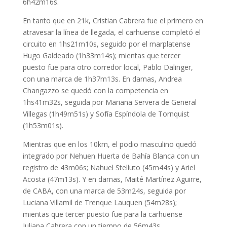
6h42m16s.
En tanto que en 21k, Cristian Cabrera fue el primero en
atravesar la línea de llegada, el carhuense completó el
circuito en 1hs21m10s, seguido por el marplatense
Hugo Galdeado (1h33m14s); mientas que tercer
puesto fue para otro corredor local, Pablo Dalinger,
con una marca de 1h37m13s. En damas, Andrea
Changazzo se quedó con la competencia en
1hs41m32s, seguida por Mariana Servera de General
Villegas (1h49m51s) y Sofía Espíndola de Tornquist
(1h53m01s).
Mientras que en los 10km, el podio masculino quedó
integrado por Nehuen Huerta de Bahía Blanca con un
registro de 43m06s; Nahuel Stelluto (45m44s) y Ariel
Acosta (47m13s). Y en damas, Maité Martínez Aguirre,
de CABA, con una marca de 53m24s, seguida por
Luciana Villamil de Trenque Lauquen (54m28s);
mientas que tercer puesto fue para la carhuense
Juliana Cabrera con un tiempo de 56m43s.