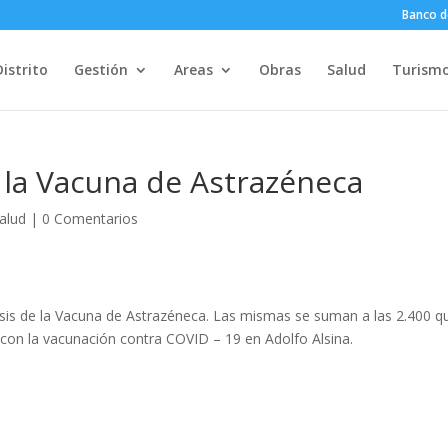
Banco d
Distrito
Gestión
Areas
Obras
Salud
Turism
 la Vacuna de Astrazéneca
alud
|
0 Comentarios
osis de la Vacuna de Astrazéneca. Las mismas se suman a las 2.400 q
r con la vacunación contra COVID – 19 en Adolfo Alsina.