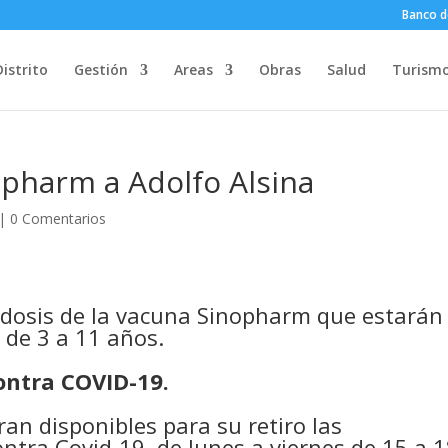
Banco d
Distrito
Gestión
Areas
Obras
Salud
Turism
opharm a Adolfo Alsina
|
0 Comentarios
0 dosis de la vacuna Sinopharm que estarán
 de 3 a 11 años.
ontra COVID-19.
an disponibles para su retiro las
ntra Covid-19, de lunes a viernes de 15 a 