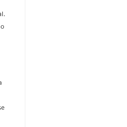
l.
mo
e
a
se
o