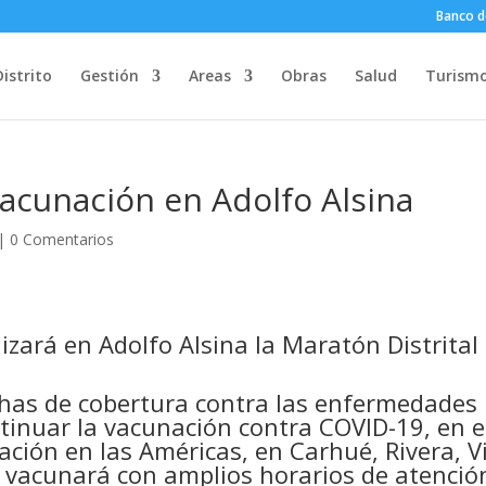
Banco d
Distrito
Gestión
Areas
Obras
Salud
Turism
Vacunación en Adolfo Alsina
|
0 Comentarios
lizará en Adolfo Alsina la Maratón Distrital
chas de cobertura contra las enfermedades
tinuar la vacunación contra COVID-19, en e
ión en las Américas, en Carhué, Rivera, Vi
 vacunará con amplios horarios de atenció