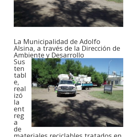
La Municipalidad de Adolfo
Alsina, a través de la Dirección de
Ambiente y
Desarrollo
Sus
ten
tabl
e,
real
izó
la
ent
reg
a
de
materiales reciclables tratados en