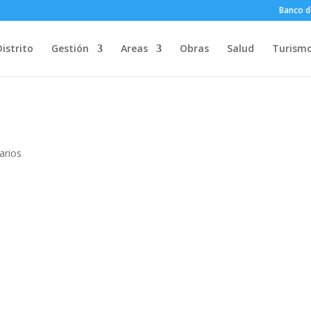
Banco d
Distrito
Gestión
Areas
Obras
Salud
Turism
arios