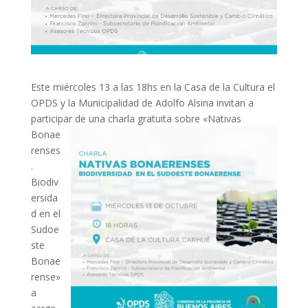
Este miércoles 13 a las 18hs en la Casa de la Cultura el
OPDS y la Municipalidad de Adolfo Alsina invitan a
participar de una
charla gratuita sobre «Nativas
Bonae
renses
.
Biodiv
ersida
d en el
Sudoe
ste
Bonae
rense»
a