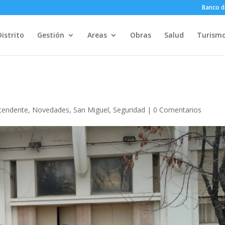
Banco d
Distrito
Gestión
Areas
Obras
Salud
Turism
ntendente
,
Novedades
,
San Miguel
,
Seguridad
|
0 Comentarios