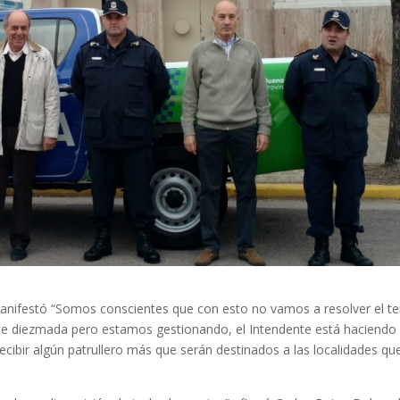
i manifestó “Somos conscientes que con esto no vamos a resolver el 
ante diezmada pero estamos gestionando, el Intendente está haciendo
ecibir algún patrullero más que serán destinados a las localidades que