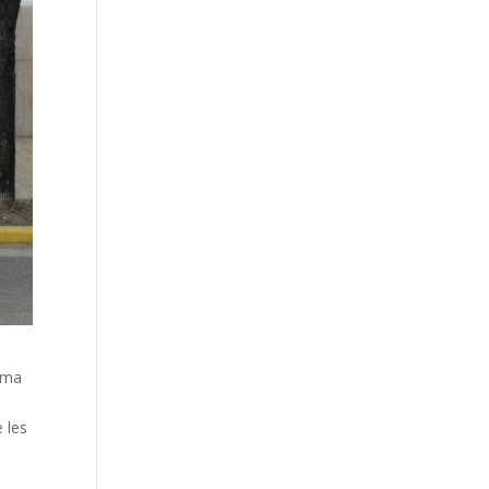
tema
 les