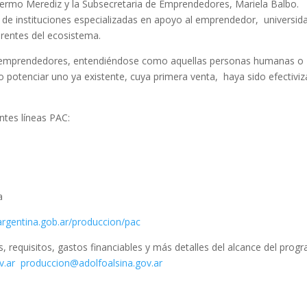
ermo Merediz y la Subsecretaria de Emprendedores, Mariela Balbo.
s de instituciones especializadas en apoyo al emprendedor, universid
erentes del ecosistema.
s emprendedores, entendiéndose como aquellas personas humanas o
 o potenciar uno ya existente, cuya primera venta, haya sido efectivi
ntes líneas PAC:
a
argentina.gob.ar/produccion/pac
, requisitos, gastos financiables y más detalles del alcance del prog
v.ar
produccion@adolfoalsina.gov.ar