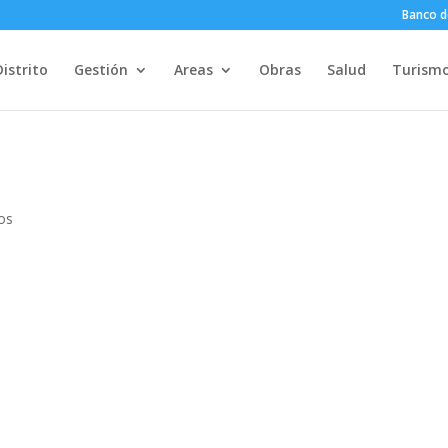
Banco d
Distrito
Gestión
Areas
Obras
Salud
Turism
os