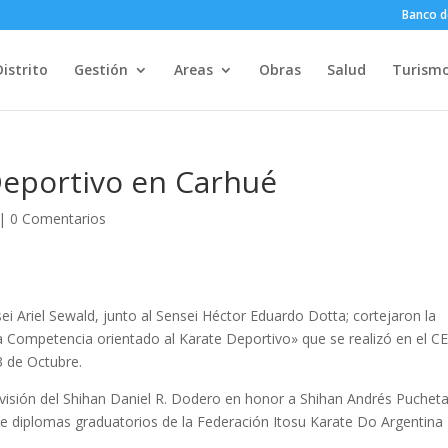
Banco d
Distrito
Gestión
Areas
Obras
Salud
Turism
Deportivo en Carhué
|
0 Comentarios
ei Ariel Sewald, junto al Sensei Héctor Eduardo Dotta; cortejaron la
a Competencia orientado al Karate Deportivo» que se realizó en el C
 de Octubre.
ervisión del Shihan Daniel R. Dodero en honor a Shihan Andrés Pucheta
a de diplomas graduatorios de la Federación Itosu Karate Do Argentina