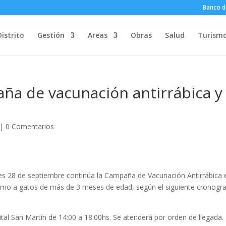
Banco d
Distrito
Gestión
Areas
Obras
Salud
Turism
aña de vacunación antirrábica y
|
0 Comentarios
rtes 28 de septiembre continúa la Campaña de Vacunación Antirrábica 
 como a gatos de más de 3 meses de edad, según el siguiente cronog
tal San Martín de 14:00 a 18:00hs. Se atenderá por orden de llegada.