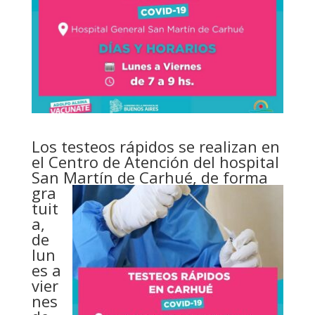
Los testeos rápidos se realizan en
el Centro de Atención del hospital
San Martín
de Carhué, de forma
gra
tuit
a,
de
lun
es a
vier
nes