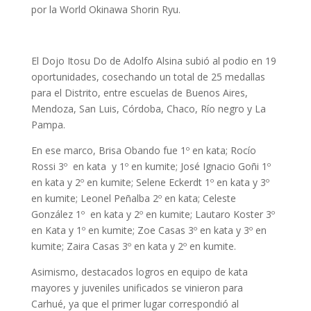
por la World Okinawa Shorin Ryu.
El Dojo Itosu Do de Adolfo Alsina subió al podio en 19
oportunidades, cosechando un total de 25 medallas
para el Distrito, entre escuelas de Buenos Aires,
Mendoza, San Luis, Córdoba, Chaco, Río negro y La
Pampa.
En ese marco, Brisa Obando fue 1º en kata; Rocío
Rossi 3º en kata y 1º en kumite; José Ignacio Goñi 1º
en kata y 2º en kumite; Selene Eckerdt 1º en kata y 3º
en kumite; Leonel Peñalba 2º en kata; Celeste
González 1º en kata y 2º en kumite; Lautaro Koster 3º
en Kata y 1º en kumite; Zoe Casas 3º en kata y 3º en
kumite; Zaira Casas 3º en kata y 2º en kumite.
Asimismo, destacados logros en equipo de kata
mayores y juveniles unificados se vinieron para
Carhué, ya que el primer lugar correspondió al