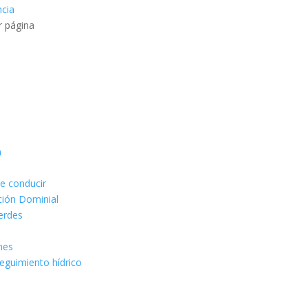
ncia
r página
n
de conducir
ción Dominial
erdes
ones
seguimiento hídrico