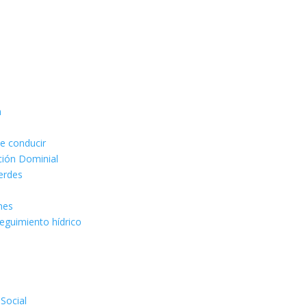
n
de conducir
ción Dominial
erdes
ones
seguimiento hídrico
 Social