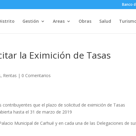
Banco d
Distrito
Gestión
Areas
Obras
Salud
Turism
citar la Eximición de Tasas
s
,
Rentas
|
0 Comentarios
s contribuyentes que el plazo de solicitud de eximición de Tasas
abierta hasta el 31 de marzo de 2019
l Palacio Municipal de Carhué y en cada una de las Delegaciones de su