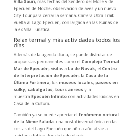
Villa Sauri
, más fechas del Sendero del Molle y de
Epecuén de Noche, observación de aves y un nuevo
City Tour para cerrar la semana. Carrera Ultra Trail:
Vuelta al Lago Epecuén, con largada en las Ruinas de
la ex Villa Turística.
Relax termal y más actividades todos los
días
Además de la agenda diaria, se puede disfrutar de
propuestas permanentes como el
Complejo Termal
Mar de Epecuén
, visitas a
Lo de Novak
, el
Centro
de Interpretación de Epecuén
, la
Casa de la
Última Fortinera
, los
museos locales
,
paseos en
sulky
,
cabalgatas
,
tours aéreos
y la
muestra
Epecuén Infinito
con actividades lúdicas en
Casa de la Cultura.
También ya se puede apreciar el
fenómeno natural
de la Nieve Salada
, una postal invernal única en las
costas del Lago Epecuén que año a año atrae a
turistas y fotógrafos de todo el país.