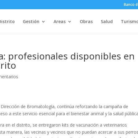
Banco d
Distrito
Gestión
Areas
Obras
Salud
Turism
a: profesionales disponibles en
rito
mentarios
la Dirección de Bromatología, continúa reforzando la campaña de
ceso a este servicio esencial para el bienestar animal y la salud pública
a en el distrito, se entregaron kits de vacunación a veterinarios
esta manera, las vecinas y vecinos que no puedan acercar a sus perro