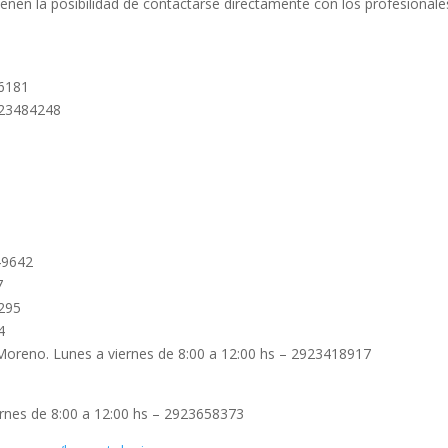
ienen la posibilidad de contactarse directamente con los profesionale
26181
2923484248
49642
7
4295
4
 Moreno. Lunes a viernes de 8:00 a 12:00 hs – 2923418917
rnes de 8:00 a 12:00 hs – 2923658373