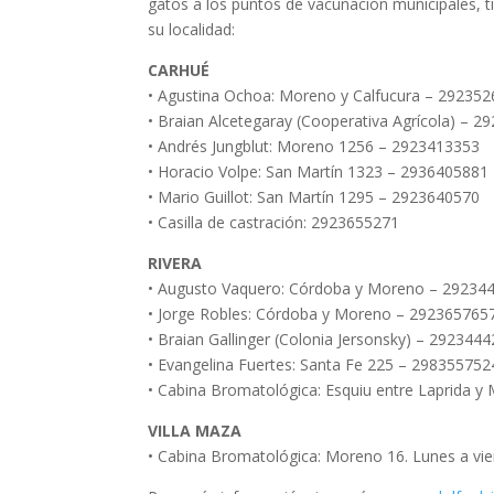
gatos a los puntos de vacunación municipales, t
su localidad:
CARHUÉ
• Agustina Ochoa: Moreno y Calfucura – 29235
• Braian Alcetegaray (Cooperativa Agrícola) – 
• Andrés Jungblut: Moreno 1256 – 2923413353
• Horacio Volpe: San Martín 1323 – 2936405881
• Mario Guillot: San Martín 1295 – 2923640570
• Casilla de castración: 2923655271
RIVERA
• Augusto Vaquero: Córdoba y Moreno – 29234
• Jorge Robles: Córdoba y Moreno – 292365765
• Braian Gallinger (Colonia Jersonsky) – 292344
• Evangelina Fuertes: Santa Fe 225 – 298355752
• Cabina Bromatológica: Esquiu entre Laprida y
VILLA MAZA
• Cabina Bromatológica: Moreno 16. Lunes a vie