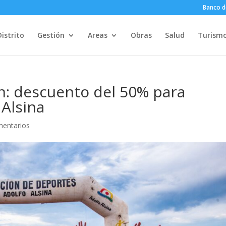
Banco d
Distrito
Gestión
Areas
Obras
Salud
Turism
n: descuento del 50% para
 Alsina
mentarios