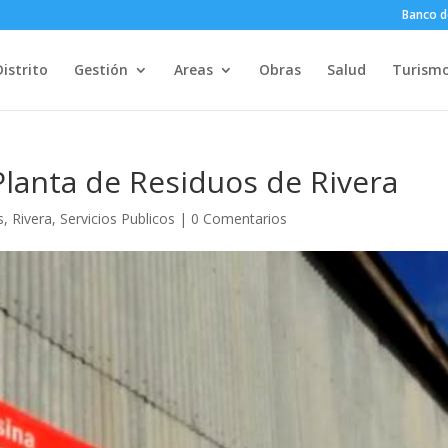
Banco d
Distrito
Gestión
Areas
Obras
Salud
Turism
Planta de Residuos de Rivera
s
,
Rivera
,
Servicios Publicos
|
0 Comentarios