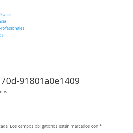
 Social
ncia
rofesionales
es
a70d-91801a0e1409
rios
cada.
Los campos obligatorios están marcados con
*