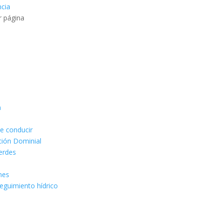
ncia
r página
n
de conducir
ción Dominial
erdes
ones
seguimiento hídrico