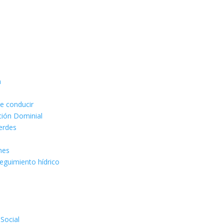
n
de conducir
ción Dominial
erdes
ones
seguimiento hídrico
 Social