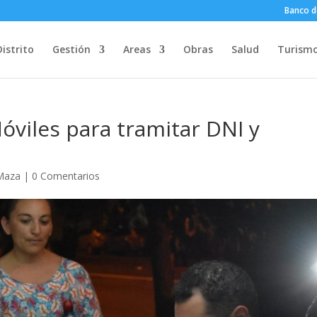
Banco d
Distrito
Gestión
Areas
Obras
Salud
Turism
óviles para tramitar DNI y
 Maza
|
0 Comentarios