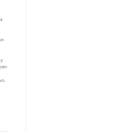
rá
sin
 y
bién
vo.