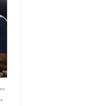
era
a.