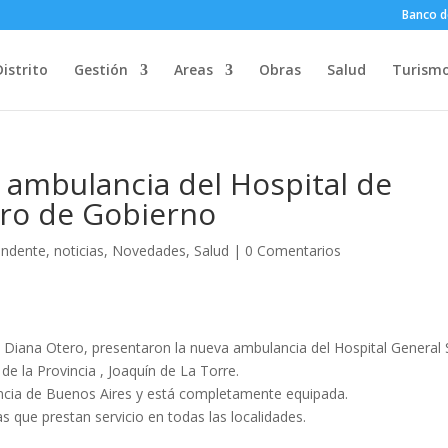
Banco d
Distrito
Gestión
Areas
Obras
Salud
Turism
 ambulancia del Hospital de
tro de Gobierno
endente
,
noticias
,
Novedades
,
Salud
|
0 Comentarios
d, Diana Otero, presentaron la nueva ambulancia del Hospital General
 de la Provincia , Joaquín de La Torre.
vincia de Buenos Aires y está completamente equipada.
s que prestan servicio en todas las localidades.