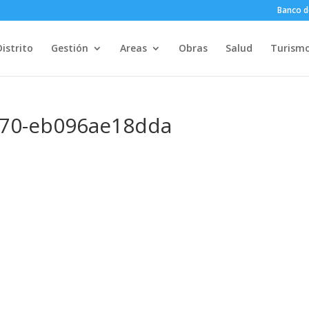
Banco d
Distrito
Gestión
Areas
Obras
Salud
Turism
c70-eb096ae18dda