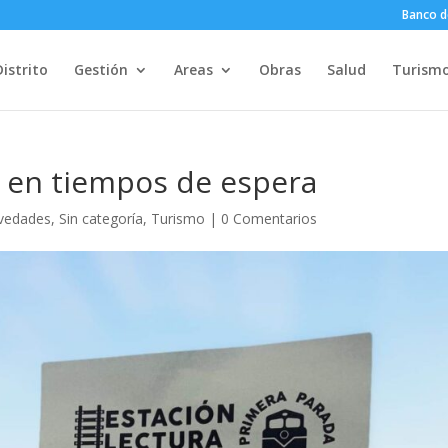
Banco d
Distrito
Gestión
Areas
Obras
Salud
Turism
r en tiempos de espera
vedades
,
Sin categoría
,
Turismo
|
0 Comentarios