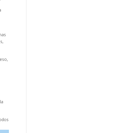
a
onas
s,
 eso,
la
todos