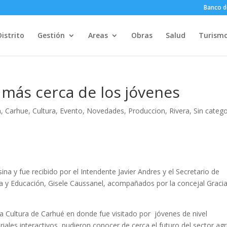
Banco d
Distrito
Gestión
Areas
Obras
Salud
Turism
 más cerca de los jóvenes
n
,
Carhue
,
Cultura
,
Evento
,
Novedades
,
Produccion
,
Rivera
,
Sin catego
sina y fue recibido por el Intendente Javier Andres y el Secretario de
ura y Educación, Gisele Caussanel, acompañados por la concejal Graci
la Cultura de Carhué en donde fue visitado por jóvenes de nivel
iales interactivos, pudieron conocer de cerca el futuro del sector agr