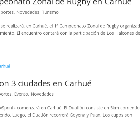
ampeonato Zonal de Rugby en Carhué
portes
,
Novedades
,
Turismo
se realizará, en Carhué, el 1º Campeonato Zonal de Rugby organiza
iento. El encuentro contará con la participación de Los Halcones de
tlon 3 ciudades en Carhué
ortes
,
Evento
,
Novedades
 «Sprint» comenzará en Carhué. El Duatlón consiste en 5km corriendo
riendo. Luego, el Duatlón recorrerá Goyena y Puan. Los cupos son