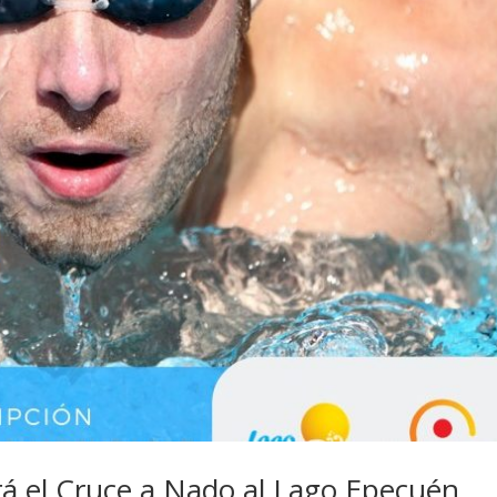
ará el Cruce a Nado al Lago Epecuén