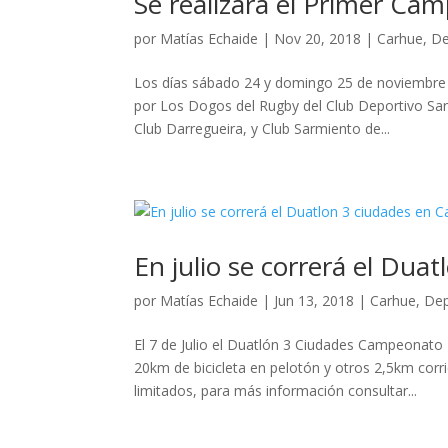
Se realizará el Primer C
por
Matías Echaide
|
Nov 20, 2018
|
Carhue
,
De
Los días sábado 24 y domingo 25 de noviembre 
por Los Dogos del Rugby del Club Deportivo Sarm
Club Darregueira, y Club Sarmiento de...
En julio se correrá el Dua
por
Matías Echaide
|
Jun 13, 2018
|
Carhue
,
Dep
El 7 de Julio el Duatlón 3 Ciudades Campeonato
20km de bicicleta en pelotón y otros 2,5km cor
limitados, para más información consultar...