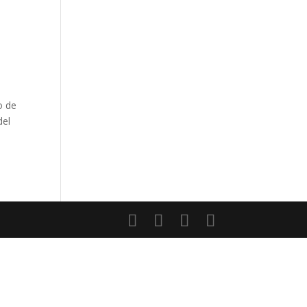
o de
del