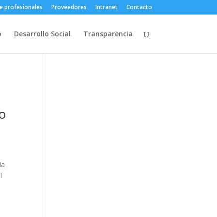
e profesionales
Proveedores
Intranet
Contacto
o
Desarrollo Social
Transparencia
ño
ia
l