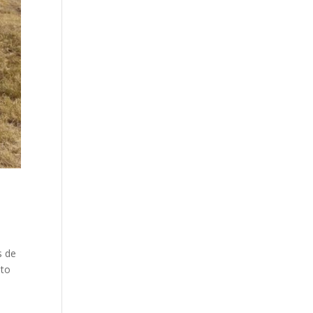
s de
nto