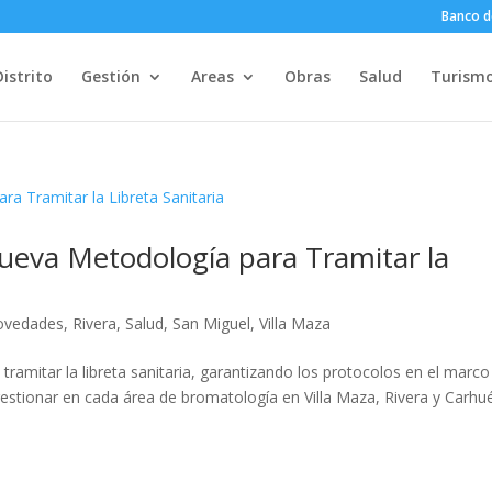
Banco d
Distrito
Gestión
Areas
Obras
Salud
Turism
ueva Metodología para Tramitar la
ovedades
,
Rivera
,
Salud
,
San Miguel
,
Villa Maza
ramitar la libreta sanitaria, garantizando los protocolos en el marco
estionar en cada área de bromatología en Villa Maza, Rivera y Carhu