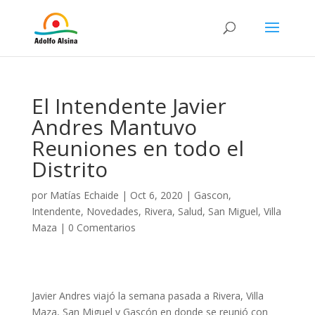
El Intendente Javier
Andres Mantuvo
Reuniones en todo el
Distrito
por
Matías Echaide
|
Oct 6, 2020
|
Gascon
,
Intendente
,
Novedades
,
Rivera
,
Salud
,
San Miguel
,
Villa
Maza
|
0 Comentarios
Javier Andres viajó la semana pasada a Rivera, Villa
Maza, San Miguel y Gascón en donde se reunió con