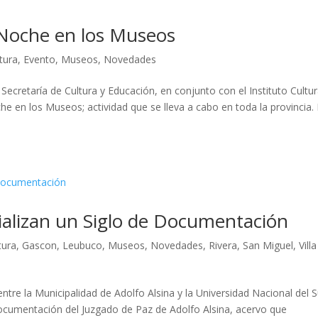
 Noche en los Museos
tura
,
Evento
,
Museos
,
Novedades
 Secretaría de Cultura y Educación, en conjunto con el Instituto Cultur
he en los Museos; actividad que se lleva a cabo en toda la provincia.
gializan un Siglo de Documentación
tura
,
Gascon
,
Leubuco
,
Museos
,
Novedades
,
Rivera
,
San Miguel
,
Villa
tre la Municipalidad de Adolfo Alsina y la Universidad Nacional del S
la documentación del Juzgado de Paz de Adolfo Alsina, acervo que