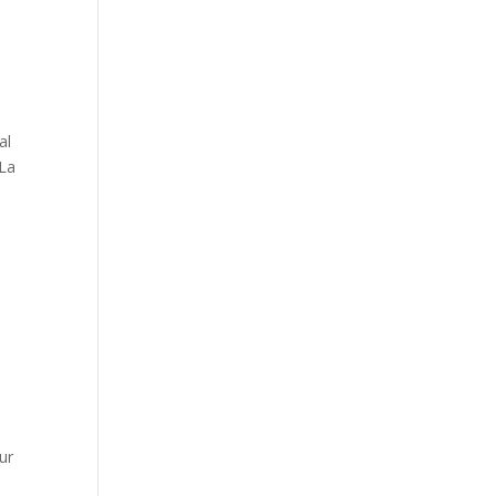
al
 La
ur