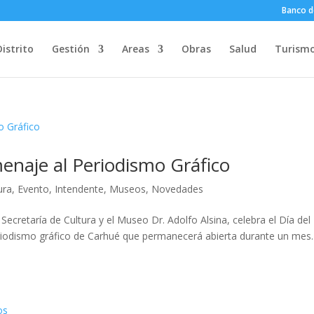
Banco d
Distrito
Gestión
Areas
Obras
Salud
Turism
enaje al Periodismo Gráfico
ura
,
Evento
,
Intendente
,
Museos
,
Novedades
 Secretaría de Cultura y el Museo Dr. Adolfo Alsina, celebra el Día del
periodismo gráfico de Carhué que permanecerá abierta durante un mes.