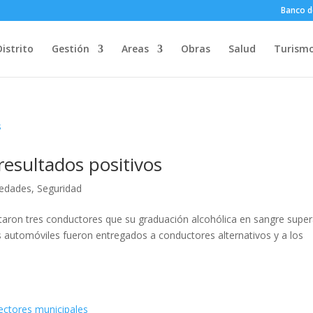
Banco d
Distrito
Gestión
Areas
Obras
Salud
Turism
resultados positivos
edades
,
Seguridad
taron tres conductores que su graduación alcohólica en sangre supe
os automóviles fueron entregados a conductores alternativos y a los